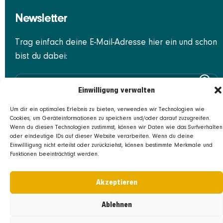
Newsletter
Trag einfach deine E-Mail-Adresse hier ein und schon
bist du dabei:
Einwilligung verwalten
Registrieren
Um dir ein optimales Erlebnis zu bieten, verwenden wir Technologien wie
Cookies, um Geräteinformationen zu speichern und/oder darauf zuzugreifen.
Wenn du diesen Technologien zustimmst, können wir Daten wie das Surfverhalten
oder eindeutige IDs auf dieser Website verarbeiten. Wenn du deine
Einwillligung nicht erteilst oder zurückziehst, können bestimmte Merkmale und
Funktionen beeinträchtigt werden.
Akzeptieren
Ablehnen