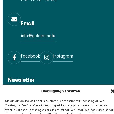
Email
info@goldenme.lu
Facebook
Instagram
Newsletter
Einwilligung verwalten
Trag einfach deine E-Mail-Adresse hier ein und schon
bist du dabei:
Um dir ein optimales Erlebnis zu bieten, verwenden wir Technologien wie
Cookies, um Geräteinformationen zu speichern und/oder darauf zuzugreifen.
Wenn du diesen Technologien zustimmst, können wir Daten wie das Surfverhalten