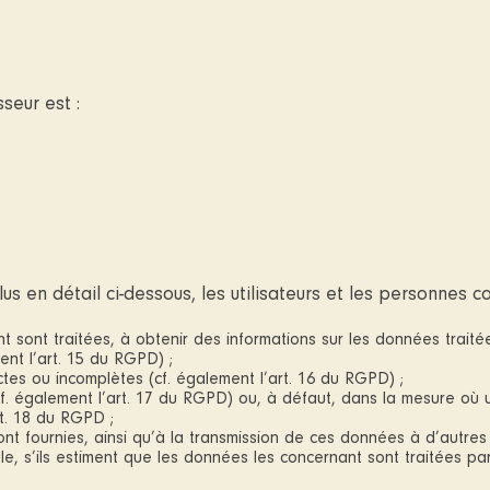
seur est :
s en détail ci-dessous, les utilisateurs et les personnes c
 sont traitées, à obtenir des informations sur les données traité
nt l’art. 15 du RGPD) ;
tes ou incomplètes (cf. également l’art. 16 du RGPD) ;
 également l’art. 17 du RGPD) ou, à défaut, dans la mesure où un 
rt. 18 du RGPD ;
nt fournies, ainsi qu’à la transmission de ces données à d’autres
, s’ils estiment que les données les concernant sont traitées par l