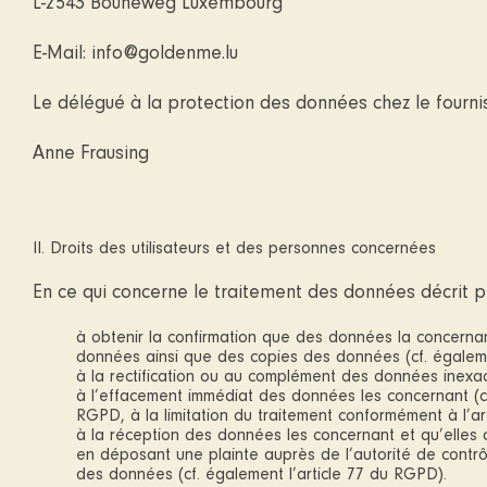
L-2543 Bouneweg Luxembourg
E-Mail: info@goldenme.lu
Le délégué à la protection des données chez le fournis
Anne Frausing
II. Droits des utilisateurs et des personnes concernées
En ce qui concerne le traitement des données décrit plu
à obtenir la confirmation que des données la concernant
données ainsi que des copies des données (cf. égaleme
à la rectification ou au complément des données inexac
à l’effacement immédiat des données les concernant (cf.
RGPD, à la limitation du traitement conformément à l’a
à la réception des données les concernant et qu’elles o
en déposant une plainte auprès de l’autorité de contrôle
des données (cf. également l’article 77 du RGPD).