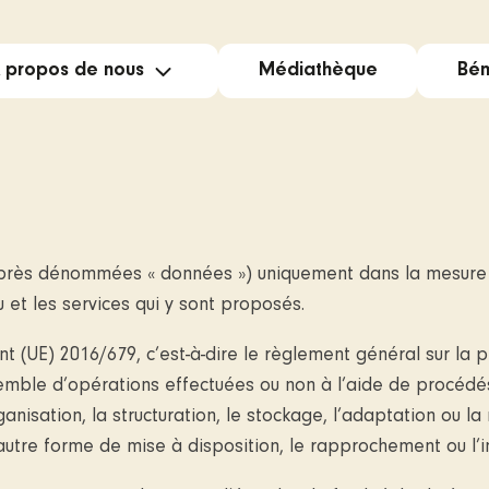
 propos de nous
Médiathèque
Bén
Gol
Dig
après dénommées « données ») uniquement dans la mesure où
Ent
u et les services qui y sont proposés.
Équipe
t (UE) 2016/679, c’est-à-dire le règlement général sur l
semble d’opérations effectuées ou non à l’aide de procéd
anisation, la structuration, le stockage, l’adaptation ou la mo
utre forme de mise à disposition, le rapprochement ou l’int