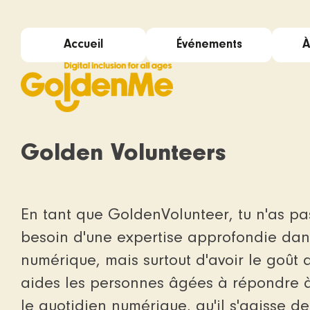
Accueil
Événements
À
Golden Volunteers
En tant que GoldenVolunteer, tu n'as p
Mission et vision
Activités
besoin d'une expertise approfondie da
numérique, mais surtout d'avoir le goût d
aides les personnes âgées à répondre à 
le quotidien numérique, qu'il s'agisse d