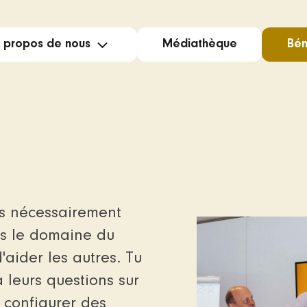
 propos de nous
Médiathèque
Bén
Gol
Dig
Ent
as nécessairement
Équipe
ns le domaine du
'aider les autres. Tu
leurs questions sur
e configurer des