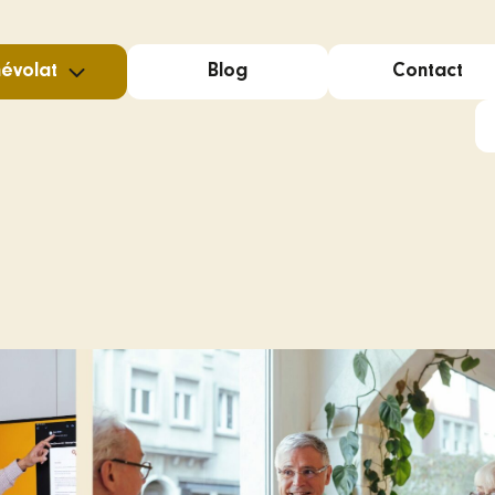
évolat
Blog
Contact
den Volunteers
ital Mentors
reprises (CSR)